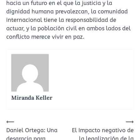
hacia un futuro en el que la justicia y la
dignidad humana prevalezcan, la comunidad
internacional tiene la responsabilidad de
actuar, y la población civil en ambos lados del
conflicto merece vivir en paz.
Miranda Keller
Navegación
⟵
⟶
Daniel Ortega: Una
El Impacto negativo de
de
desgracia para
la legalización de la