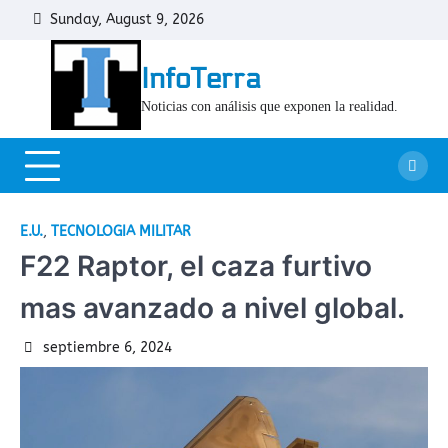
Skip
Sunday, August 9, 2026
Cont
to
content
InfoTerra
Noticias con análisis que exponen la realidad.
E.U.
,
TECNOLOGIA MILITAR
F22 Raptor, el caza furtivo
mas avanzado a nivel global.
septiembre 6, 2024