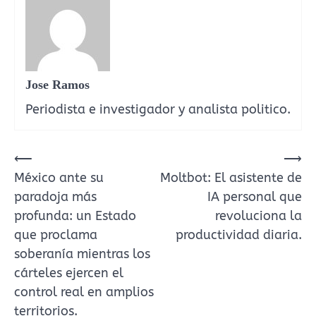
Jose Ramos
Periodista e investigador y analista politico.
⟵
⟶
Navegación
México ante su
Moltbot: El asistente de
de
paradoja más
IA personal que
entradas
profunda: un Estado
revoluciona la
que proclama
productividad diaria.
soberanía mientras los
cárteles ejercen el
control real en amplios
territorios.