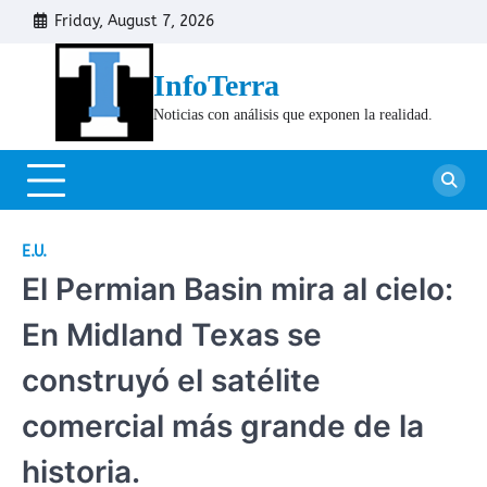
Skip
Friday, August 7, 2026
Cont
to
content
InfoTerra
Noticias con análisis que exponen la realidad.
E.U.
El Permian Basin mira al cielo:
En Midland Texas se
construyó el satélite
comercial más grande de la
historia.