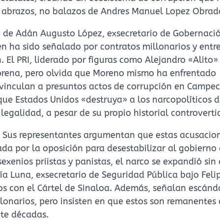
de abrazos, no balazos de Andres Manuel Lopez Obrad
so de Adán Augusto López, exsecretario de Gobernaci
n ha sido señalado por contratos millonarios y entr
 El PRI, liderado por figuras como Alejandro «Alito»
orena, pero olvida que Moreno mismo ha enfrentado
 vinculan a presuntos actos de corrupción en Campec
que Estados Unidos «destruya» a los narcopolíticos 
egalidad, a pesar de su propio historial controverti
. Sus representantes argumentan que estas acusacio
da por la oposición para desestabilizar al gobierno
enios priistas y panistas, el narco se expandió sin 
a Luna, exsecretario de Seguridad Pública bajo Feli
s con el Cártel de Sinaloa. Además, señalan escánd
onarios, pero insisten en que estos son remanentes 
nte décadas.