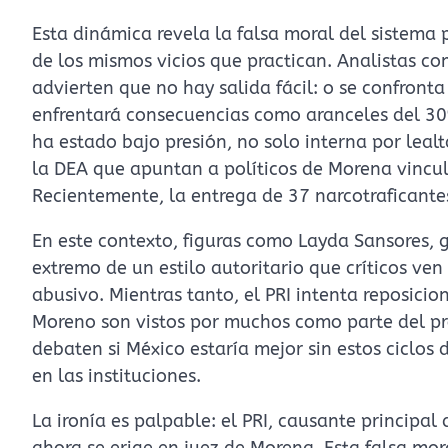
Esta dinámica revela la falsa moral del sistem
de los mismos vicios que practican. Analistas co
advierten que no hay salida fácil: o se confronta
enfrentará consecuencias como aranceles del 3
ha estado bajo presión, no solo interna por leal
la DEA que apuntan a políticos de Morena vincu
Recientemente, la entrega de 37 narcotraficante
En este contexto, figuras como Layda Sansores,
extremo de un estilo autoritario que críticos ven
abusivo. Mientras tanto, el PRI intenta reposici
Moreno son vistos por muchos como parte del pro
debaten si México estaría mejor sin estos ciclo
en las instituciones.
La ironía es palpable: el PRI, causante principa
ahora se erige en juez de Morena. Esta falsa mor