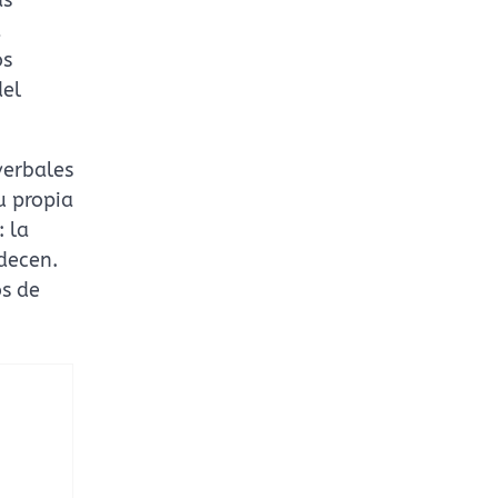
a
os
del
verbales
u propia
: la
adecen.
s de