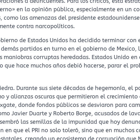
aciones a delincuentes. Para los críticos, esta estra
erno» en la opinión pública, especialmente en un c
s, como las amenazas del presidente estadounidens
mente contra narcopolíticos.
obierno de Estados Unidos ha decidido terminar con 
 demás partidos en turno en el gobierno de Mexico, 
les maniobras corruptas heredadas. Estados Unido en
lo que hace muchos años debió hacerse, parar el pr
 piedra. Durante sus siete décadas de hegemonía, el p
mo y alianzas oscuras que permitieron el crecimiento 
xgate, donde fondos públicos se desviaron para ca
 como Javier Duarte y Roberto Borge, acusados de lav
I sembró las semillas de la impunidad que hoy denun
den en que el PRI no solo toleró, sino que en muchos 
es estatales, creando un ecosistema de corrupción que