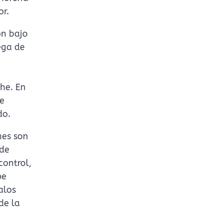
or.
ón bajo
ega de
he. En
de
do.
nes son
 de
control,
pe
alos
de la