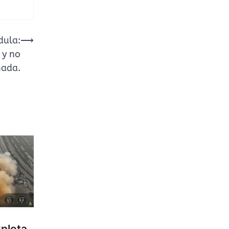
dula:
⟶
 y no
nada.
plota