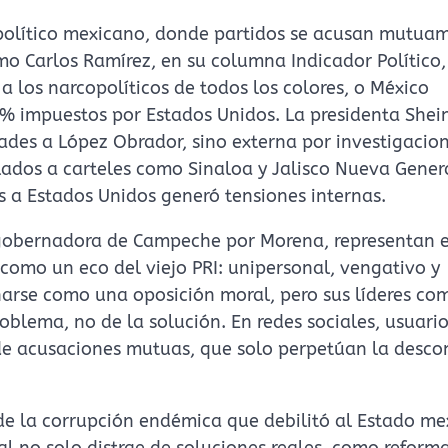
a político mexicano, donde partidos se acusan mutua
mo Carlos Ramírez, en su columna Indicador Político,
 a los narcopolíticos de todos los colores, o México
0% impuestos por Estados Unidos. La presidenta She
tades a López Obrador, sino externa por investigacio
lados a carteles como Sinaloa y Jalisco Nueva Gener
s a Estados Unidos generó tensiones internas.
 gobernadora de Campeche por Morena, representan e
 como un eco del viejo PRI: unipersonal, vengativo y
onarse como una oposición moral, pero sus líderes co
blema, no de la solución. En redes sociales, usuari
s de acusaciones mutuas, que solo perpetúan la desco
l de la corrupción endémica que debilitó al Estado me
al no solo distrae de soluciones reales, como reform