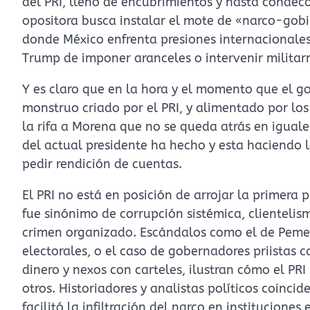
del PRI, lleno de encubrimientos y hasta condecor
opositora busca instalar el mote de «narco-gobi
donde México enfrenta presiones internacionale
Trump de imponer aranceles o intervenir militar
Y es claro que en la hora y el momento que el g
monstruo criado por el PRI, y alimentado por los
la rifa a Morena que no se queda atrás en igua
del actual presidente ha hecho y esta haciendo 
pedir rendición de cuentas.
El PRI no está en posición de arrojar la primera
fue sinónimo de corrupción sistémica, clientelis
crimen organizado. Escándalos como el de Peme
electorales, o el caso de gobernadores priistas
dinero y nexos con carteles, ilustran cómo el PR
otros. Historiadores y analistas políticos coinci
facilitó la infiltración del narco en institucion