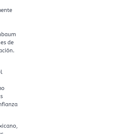
mente
inbaum
nes de
ación.
l
mo
os
nfianza
xicano,
as