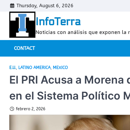
Skip
Thursday, August 6, 2026
to
InfoTerra
content
Noticias con análisis que exponen la 
CONTACT
E.U.
,
LATINO AMERICA
,
MEXICO
El PRI Acusa a Morena 
en el Sistema Político 
febrero 2, 2026