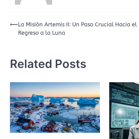
Navegación
⟵
La Misión Artemis II: Un Paso Crucial Hacia el
Regreso a la Luna
de
entradas
Related Posts