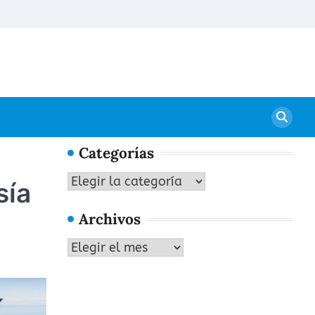
Conta
Categorías
Categorías
sía
Archivos
Archivos