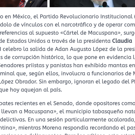
 en México, el Partido Revolucionario Institucional 
dolo de vínculos con el narcotráfico y de operar co
referencias al supuesto «Cártel de Macuspana», sur
e Estados Unidos a través de la presidenta
Claudia
RI celebro la salida de Adan Augusto López de la pre
s de corrupción histórica, lo que pone en evidencia l
Senadores priistas y panistas han exhibido mantas en
minal que, según ellos, involucra a funcionarios de
López Obrador. Sin embargo, ignoran el legado del 
que hoy aquejan al país.
bates recientes en el Senado, donde opositores como
s llevan a Macuspana», el municipio tabasqueño nat
delictivas. En una sesión particularmente acalorada,
antina», mientras Morena respondía recordando el p