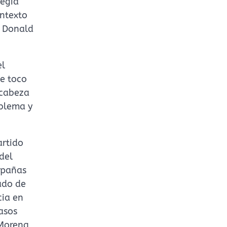
tegia
ontexto
e Donald
el
le toco
 cabeza
oblema y
artido
del
mpañas
ado de
cia en
casos
 Morena