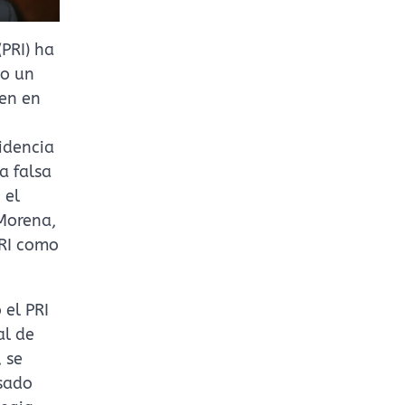
(PRI) ha
mo un
gen en
sidencia
a falsa
 el
 Morena,
PRI como
 el PRI
al de
 se
asado