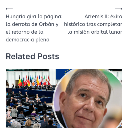
Navegación
⟵
⟶
Hungría gira la página:
Artemis II: éxito
de
la derrota de Orbán y
histórico tras completar
entradas
el retorno de la
la misión orbital lunar
democracia plena
Related Posts