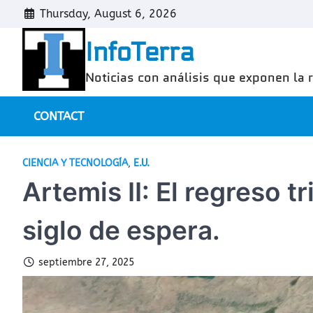
Skip
Thursday, August 6, 2026
to
InfoTerra
content
Noticias con análisis que exponen la 
CONTACT
CIENCIA Y TECNOLOGÍA
,
E.U.
Artemis II: El regreso t
siglo de espera.
septiembre 27, 2025