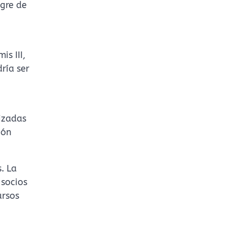
ngre de
is III,
ría ser
lizadas
ión
. La
 socios
ursos