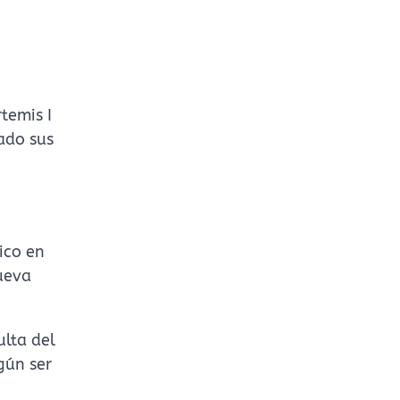
temis I
ado sus
ico en
ueva
ulta del
gún ser