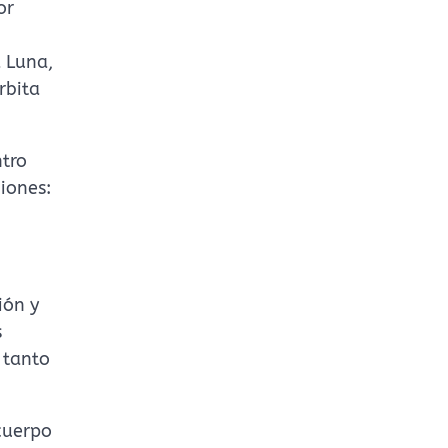
or
a Luna,
rbita
ntro
iones:
ión y
s
 tanto
cuerpo