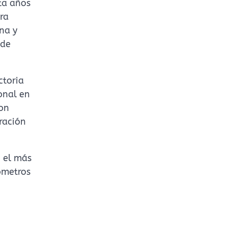
ta años
ra
na y
 de
ctoria
ional en
con
oración
, el más
ómetros