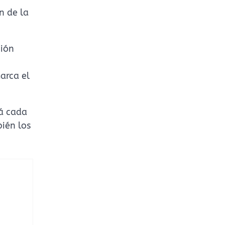
n de la
ción
arca el
tá cada
ién los