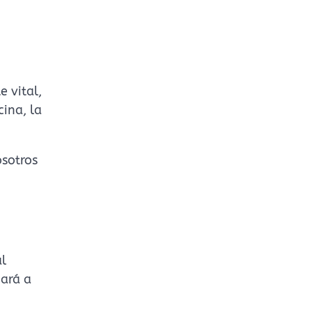
e vital,
ina, la
osotros
al
jará a