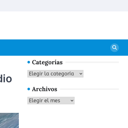
Conta
Categorías
Categorías
dio
Archivos
Archivos