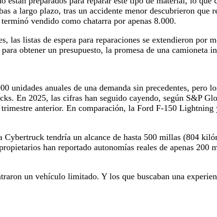
no están preparados para reparar este tipo de material, lo que
as a largo plazo, tras un accidente menor descubrieron que re
s terminó vendido como chatarra por apenas 8.000.
s, las listas de espera para reparaciones se extendieron por m
 para obtener un presupuesto, la promesa de una camioneta inde
0 unidades anuales de una demanda sin precedentes, pero los
ks. En 2025, las cifras han seguido cayendo, según S&P Glob
 trimestre anterior. En comparación, la Ford F-150 Lightning
a Cybertruck tendría un alcance de hasta 500 millas (804 kilóm
 propietarios han reportado autonomías reales de apenas 200 m
traron un vehículo limitado. Y los que buscaban una experien