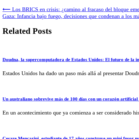
⟵
Los BRICS en crisis: ¿camino al fracaso del bloque em
Gaza: Infancia bajo fuego, decisiones que condenan a los m
Related Posts
Doudna, la supercomputadora de Estados Unidos: El futuro de la inte
Estados Unidos ha dado un paso más allá al presentar Dou
Un australiano sobrevive más de 100 días con un corazón artificial 
En un acontecimiento que ya comienza a ser considerado his
Cesare Mencarini, estudiante de 17 años construye un mini fusor nu