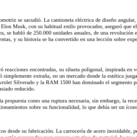
otriz se sacudió. La camioneta eléctrica de diseño angular, 
n. Elon Musk, con su habitual estilo provocador, aseguró que e
era, se habló de 250.000 unidades anuales, de una revolución e
entas, y su historia se ha convertido en una lección sobre exp
reacciones encontradas, su silueta poligonal, inspirada en ve
tó simplemente extraña, en un mercado donde la estética juega
hevrolet Silverado y la RAM 1500 han dominado el segmento po
asiado reducido.
a propuesta como una ruptura necesaria, sin embargo, la recep
onamientos sobre su funcionalidad, lo que debía ser un ícono
os desde su fabricación. La carrocería de acero inoxidable, pen