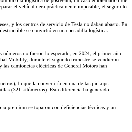
 complicó la logística de postventa, un caso emblemático fue
parar el vehículo era prácticamente imposible, el seguro lo
eses, y los centros de servicio de Tesla no daban abasto. En
structible se convirtió en una pesadilla logística.
 números no fueron lo esperado, en 2024, el primer año
al Mobility, durante el segundo trimestre se vendieron
 y las camionetas eléctricas de General Motors han
etros), lo que la convertiría en una de las pickups
illas (321 kilómetros). Esta diferencia ha generado
cia premium se toparon con deficiencias técnicas y un