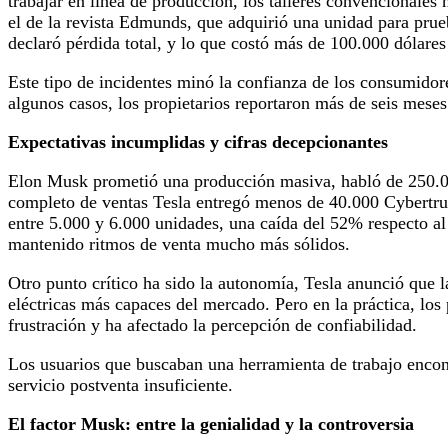
trabajar en línea de producción, los talleres convencionales 
el de la revista Edmunds, que adquirió una unidad para prueb
declaró pérdida total, y lo que costó más de 100.000 dólare
Este tipo de incidentes minó la confianza de los consumidore
algunos casos, los propietarios reportaron más de seis meses
Expectativas incumplidas y cifras decepcionantes
Elon Musk prometió una producción masiva, habló de 250.00
completo de ventas Tesla entregó menos de 40.000 Cybertruc
entre 5.000 y 6.000 unidades, una caída del 52% respecto al
mantenido ritmos de venta mucho más sólidos.
Otro punto crítico ha sido la autonomía, Tesla anunció que l
eléctricas más capaces del mercado. Pero en la práctica, los
frustración y ha afectado la percepción de confiabilidad.
Los usuarios que buscaban una herramienta de trabajo encon
servicio postventa insuficiente.
El factor Musk: entre la genialidad y la controversia