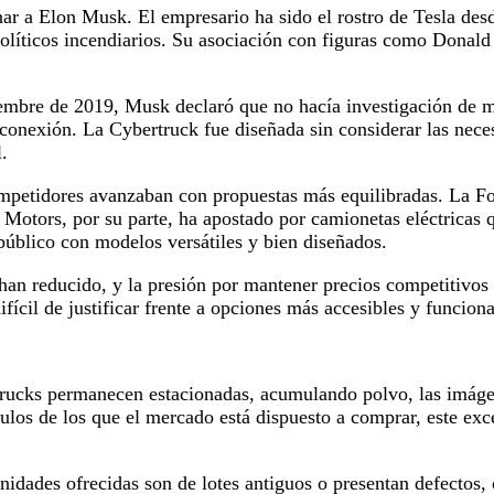
ar a Elon Musk. El empresario ha sido el rostro de Tesla desd
 políticos incendiarios. Su asociación con figuras como Do
iembre de 2019, Musk declaró que no hacía investigación de 
conexión. La Cybertruck fue diseñada sin considerar las nece
.
ompetidores avanzaban con propuestas más equilibradas. La Fo
 Motors, por su parte, ha apostado por camionetas eléctricas
público con modelos versátiles y bien diseñados.
han reducido, y la presión por mantener precios competitivos 
fícil de justificar frente a opciones más accesibles y funciona
rtrucks permanecen estacionadas, acumulando polvo, las imágen
los de los que el mercado está dispuesto a comprar, este exc
idades ofrecidas son de lotes antiguos o presentan defectos, o