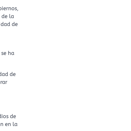
biernos,
 de la
cidad de
 se ha
idad de
rar
dios de
n en la