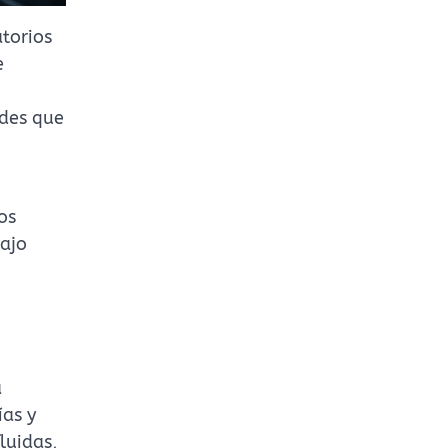
atorios
e
ades que
os
bajo
a
ías y
luidas,