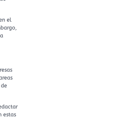
en el
mbargo,
ca
resas
tareas
 de
redactar
n estas