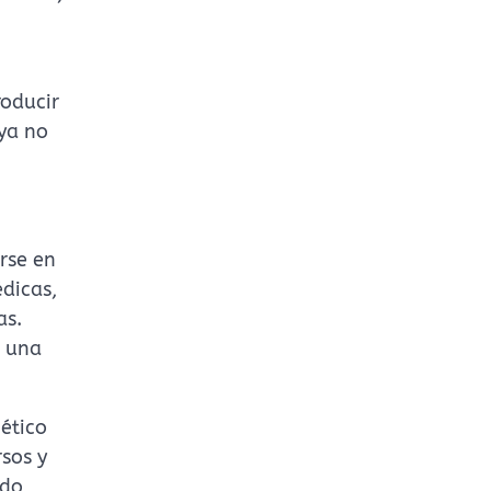
roducir
 ya no
irse en
dicas,
as.
o una
ético
rsos y
ndo