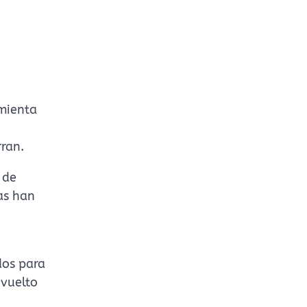
amienta
ran.
 de
as han
dos para
 vuelto