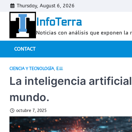
Skip
Thursday, August 6, 2026
to
InfoTerra
content
Noticias con análisis que exponen la 
CONTACT
CIENCIA Y TECNOLOGÍA
,
E.U.
La inteligencia artifici
mundo.
octubre 7, 2025