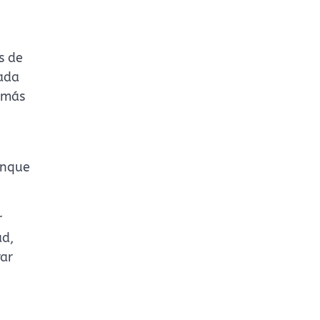
s de
cada
a más
unque
r
ad,
ar