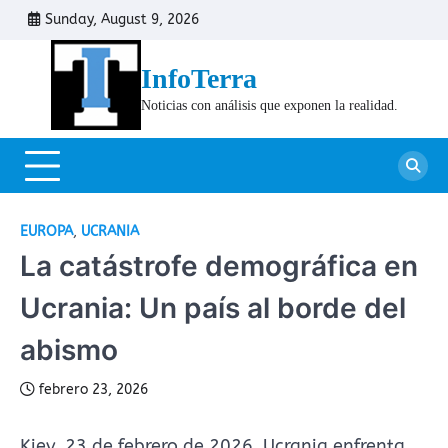
Skip
Sunday, August 9, 2026
Cont
to
content
InfoTerra
Noticias con análisis que exponen la realidad.
EUROPA
,
UCRANIA
La catástrofe demográfica en
Ucrania: Un país al borde del
abismo
febrero 23, 2026
Kiev, 23 de febrero de 2026. Ucrania enfrenta