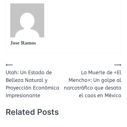
Jose Ramos
⟵
⟶
Navegación
Utah: Un Estado de
La Muerte de «El
de
Belleza Natural y
Mencho»: Un golpe al
entradas
Proyección Económica
narcotráfico que desata
Impresionante
el caos en México
Related Posts