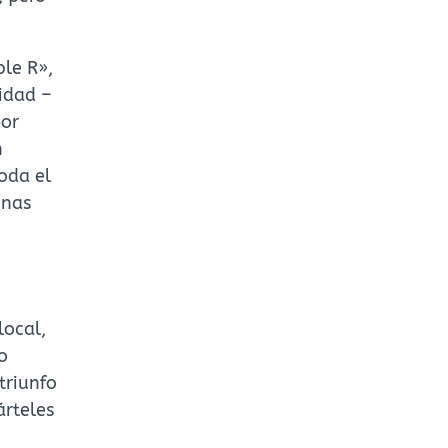
ble R»,
lidad –
por
n
oda el
inas
local,
o
triunfo
árteles