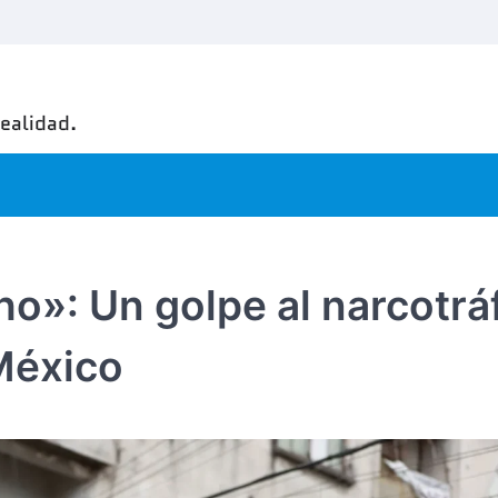
realidad.
o»: Un golpe al narcotrá
México