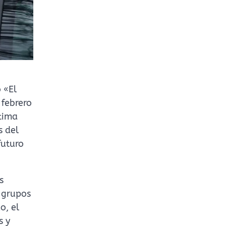
 «El
 febrero
ltima
s del
futuro
s
 grupos
o, el
s y