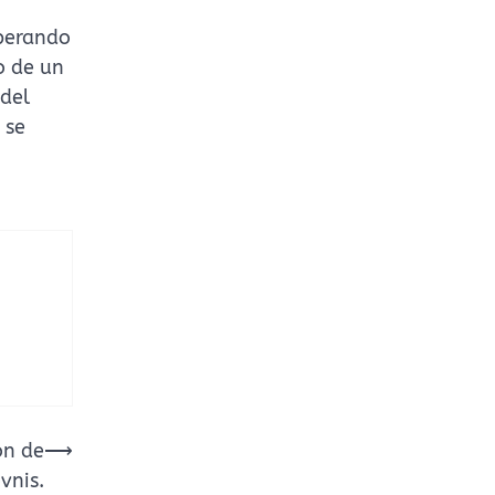
operando
o de un
 del
 se
ón de
⟶
vnis.