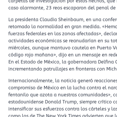
carpetas de investigación por estos hechos, que
caso alarmante, 23 reos escaparon del penal de 
La presidenta Claudia Sheinbaum, en una confere
retomado la normalidad en gran medida. «Hemos
fuerzas federales en las zonas afectadas», decla
actividades económicas se reanudarían en su tot
miércoles, aunque mantuvo cautela en Puerto Val
código rojo mañana», dijo en un mensaje en redes 
En el Estado de México, la gobernadora Delfina
incrementando patrullajes en fronteras con Mich
Internacionalmente, la noticia generó reacciones
compromiso de México en la lucha contra el narcot
fentanilo que azota a nuestras comunidades», c
estadounidense Donald Trump, siempre crítico c
intensificar sus esfuerzos contra los cárteles y l
como los de The New York Times advierten que l