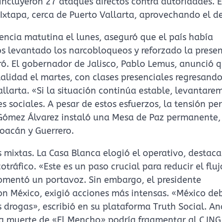
 incluyeron 27 ataques directos contra autoridades. 
Ixtapa, cerca de Puerto Vallarta, aprovechando el d
ncia matutina el lunes, aseguró que el país había
 levantado los narcobloqueos y reforzado la presen
ró. El gobernador de Jalisco, Pablo Lemus, anunció q
alidad el martes, con clases presenciales regresando
larta. «Si la situación continúa estable, levantarem
sociales. A pesar de estos esfuerzos, la tensión per
 Gómez Álvarez instaló una Mesa de Paz permanente,
oacán y Guerrero.
 mixtas. La Casa Blanca elogió el operativo, destac
ráfico. «Este es un paso crucial para reducir el fluj
omentó un portavoz. Sin embargo, el presidente
on México, exigió acciones más intensas. «México de
as drogas», escribió en su plataforma Truth Social. An
a muerte de «El Mencho» podría fragmentar al CJNG