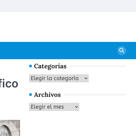
Conta
Categorías
Categorías
fico
Archivos
Archivos