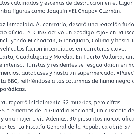
os calcinados y escenas de destrucción en el lugar
ontra figuras como Joaquín «El Chapo» Guzmán.
z inmediata. Al contrario, desató una reacción furi
o oficial, el CJNG activó un «código rojo» en Jalisc
 incluyendo Michoacán, Guanajuato, Colima y hasta 
vehículos fueron incendiados en carreteras clave,
rta, Guadalajara y Morelia. En Puerto Vallarta, una
 e intenso. Turistas y residentes se resguardaron en h
ercios, autobuses y hasta un supermercado. «Parec
 la BBC, refiriéndose a las columnas de humo negro 
sporádicas.
al reportó inicialmente 62 muertes, pero cifras
25 elementos de la Guardia Nacional, un custodio d
co y una mujer civil. Además, 30 presuntos narcotrafic
ientes. La Fiscalía General de la República abrió 57