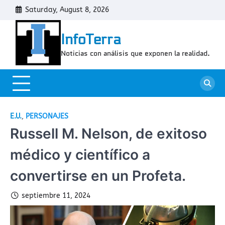
Skip
Saturday, August 8, 2026
Cont
to
content
InfoTerra
Noticias con análisis que exponen la realidad.
E.U.
,
PERSONAJES
Russell M. Nelson, de exitoso
médico y científico a
convertirse en un Profeta.
septiembre 11, 2024