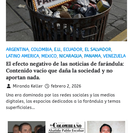
ARGENTINA
,
COLOMBIA
,
E.U.
,
ECUADOR
,
EL SALVADOR
,
LATINO AMERICA
,
MEXICO
,
NICARAGUA
,
PANAMA
,
VENEZUELA
El efecto negativo de las noticias de farándula:
Contenido vacío que daña la sociedad y no
aportan nada.
Miranda Keller
febrero 2, 2026
Una era dominada por las redes sociales y los medios
digitales, los espacios dedicados a la farándula y temas
superficiales…