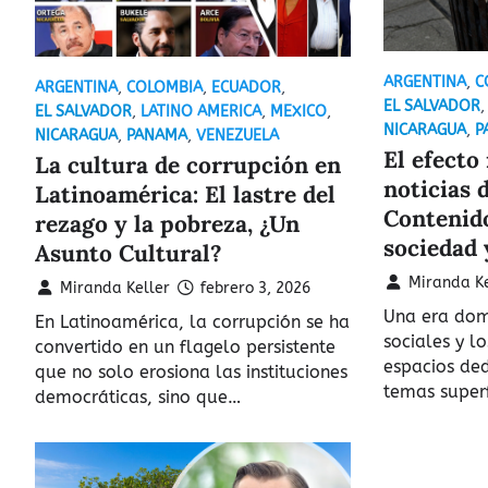
ARGENTINA
,
C
ARGENTINA
,
COLOMBIA
,
ECUADOR
,
EL SALVADOR
EL SALVADOR
,
LATINO AMERICA
,
MEXICO
,
NICARAGUA
,
P
NICARAGUA
,
PANAMA
,
VENEZUELA
El efecto
La cultura de corrupción en
noticias 
Latinoamérica: El lastre del
Contenido
rezago y la pobreza, ¿Un
sociedad 
Asunto Cultural?
Miranda Ke
Miranda Keller
febrero 3, 2026
Una era dom
En Latinoamérica, la corrupción se ha
sociales y lo
convertido en un flagelo persistente
espacios ded
que no solo erosiona las instituciones
temas superf
democráticas, sino que…