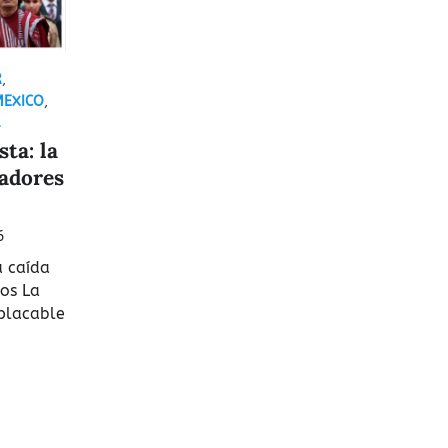
R
,
MEXICO
,
ta: la
tadores
6
a caída
cos La
mplacable