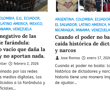
OLOMBIA
,
E.U.
,
ECUADOR
,
ARGENTINA
,
COLOMBIA
,
ECUADO
,
LATINO AMERICA
,
MEXICO
,
EL SALVADOR
,
LATINO AMERICA
,
ANAMA
,
VENEZUELA
NICARAGUA
,
PANAMA
,
VENEZUELA
 negativo de las
Cuando el poder no bas
de farándula:
caída histórica de dic
 vacío que daña la
y narcos
y no aportan nada.
Jose Ramos
enero 17, 202
ller
febrero 2, 2026
Cuando el poder no basta: l
histórica de dictadores y nar
inada por las redes
historia tiene una manera i
s medios digitales, los
de ajustar…
icados a la farándula y
iciales…